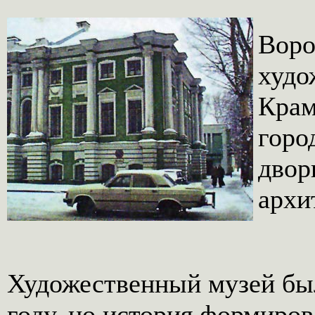
Воро
худо
Крам
горо
двор
архи
Художественный музей был
году, но история формиро