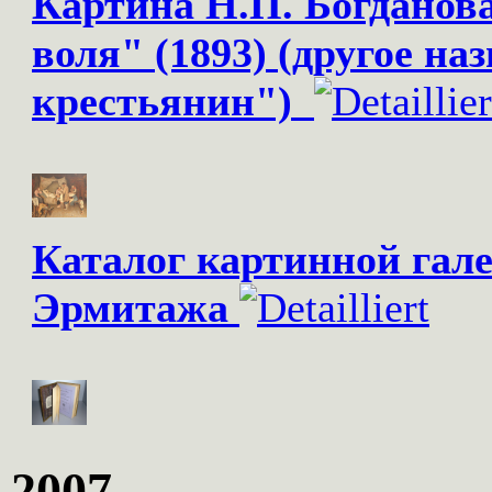
Картина Н.П. Богданов
воля" (1893) (другое 
крестьянин")
Каталог картинной гал
Эрмитажа
2007