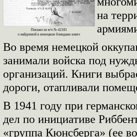
многом
на терр
армиям
Письмо из в/ч № 42181
о найденной в немецком блиндаже книге
Во время немецкой оккупа
занимали войска под нужд
организаций. Книги выбра
дороги, отапливали помеще
В 1941 году при германск
дел по инициативе Риббен
«группа Кюнсберга» (ее в