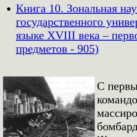
Книга 10. Зональная на
государственного униве
языке XVIII века – перв
предметов - 905)
С первы
командо
массир
бомбард