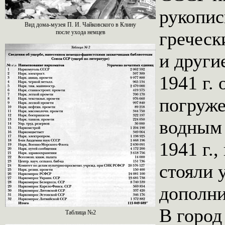
рукопис
Вид дома-музея П. И. Чайковского в Клину
греческ
после ухода немцев
и други
1941 г.
погруже
водным 
1941 г.
стояли 
дополни
В город
Таблица №2