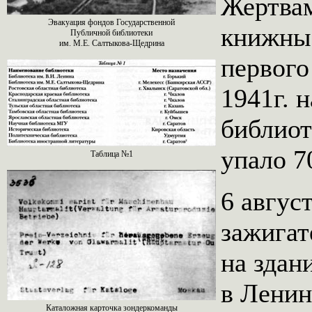
Жертвам
Эвакуация фондов Государственной
книжные
Публичной библиотеки
им. М.Е. Салтыкова-Щедрина
первого
1941г. 
библиот
упало 7
Таблица №1
6 август
зажига
на здан
в Ленин
Каталожная карточка зондеркоманды