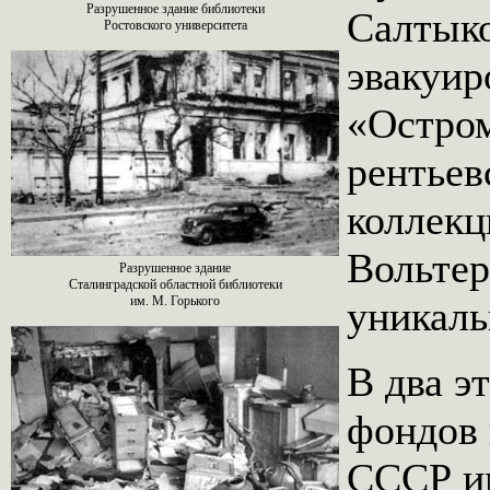
Разрушенное здание библиотеки
Салтыко
Ростовского университета
эвакуир
«Остром
рентьев
коллекц
Вольтер
Разрушенное здание
Сталинградской областной библиотеки
им. М. Горького
уникаль
В два э
фондов 
СССР им