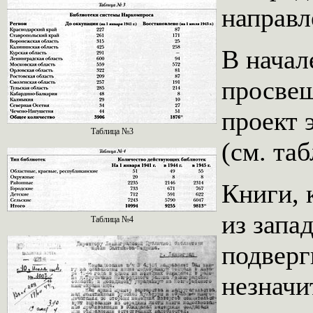
направл
В начал
просве
проект 
Таблица №3
(см. та
Книги, 
из запа
Таблица №4
подверг
незначи