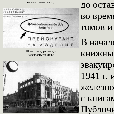
до оста
на вывозимую книгу
во врем
томов и
В начал
книжных
Штамп зондеркоманды
на вывозимой книге
эвакуир
1941 г.
железно
с книга
Публичн