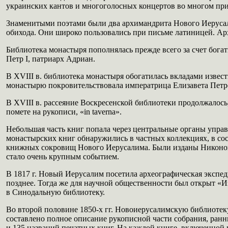
украинских кантов и многоголосных концертов во многом пр
Знаменитыми поэтами были два архимандрита Нового Иерусал
обихода. Они широко пользовались при письме латиницей. Ар
Библиотека монастыря пополнялась прежде всего за счет бог
Петр I, патриарх Адриан.
В XVIII в. библиотека монастыря обогатилась вкладами изве
монастырю покровительствовала императрица Елизавета Петро
В XVIII в. рассеяние Воскресенской библиотеки продолжалось
помете на рукописи, «in taverna».
Небольшая часть книг попала через центральные органы управ
монастырских книг обнаружились в частных коллекциях, в сос
книжных сокровищ Нового Иерусалима. Были изданы Никоновск
стало очень крупным событием.
В 1817 г. Новый Иерусалим посетила археографическая экспед
позднее. Тогда же для научной общественности был открыт «И
в Синодальную библиотеку.
Во второй половине 1850-х гг. Новоиерусалимскую библиоте
составлено полное описание рукописной части собрания, ранни
и 135 названий печатных книг. На каждой книге, включенной в