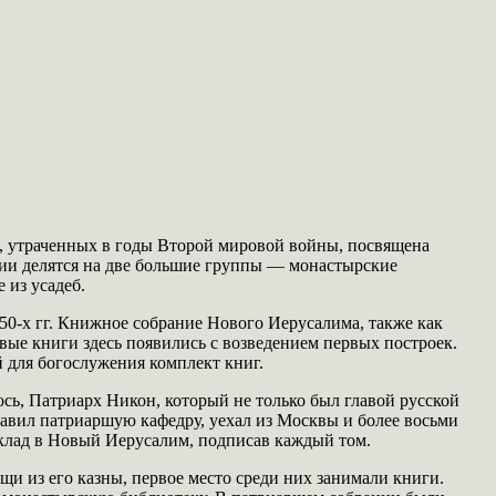
, утраченных в годы Второй мировой войны, посвящена
ии делятся на две большие группы — монастырские
 из усадеб.
0-х гг. Книжное собрание Нового Иерусалима, также как
вые книги здесь появились с возведением первых построек.
 для богослужения комплект книг.
ось, Патриарх Никон, который не только был главой русской
тавил патриаршую кафедру, уехал из Москвы и более восьми
вклад в Новый Иерусалим, подписав каждый том.
щи из его казны, первое место среди них занимали книги.