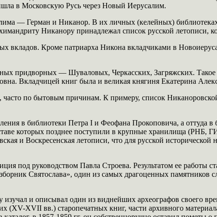
ишла в Московскую Русь через Новый Иерусалим.
има — Герман и Никанор. В их личных (келейных) библиотеках
химандриту Никанору принадлежал список русской летописи, ко
атых вкладов. Кроме патриарха Никона вкладчиками в Новоиеру
стных придворных — Шуваловых, Черкасских, Загряжских. Такое
вна. Вкладчицей книг была и великая княгиня Екатерина Алекс
, часто по бытовым причинам. К примеру, список Никаноровской
ления в библиотеки Петра I и Феофана Прокоповича, а оттуда 
таве которых позднее поступили в крупные хранилища (РНБ, ГИ
ая и Воскресенская летописи, что для русской исторической на
иция под руководством Павла Строева. Результатом ее работы с
зборник Святослава», один из самых драгоценных памятников сл
ку изучал и описывал один из виднейших археографов своего в
х (XV-XVII вв.) старопечатных книг, части архивного материала
 каталог, в 1857-1859 гг. он собственноручно оставил пометы 