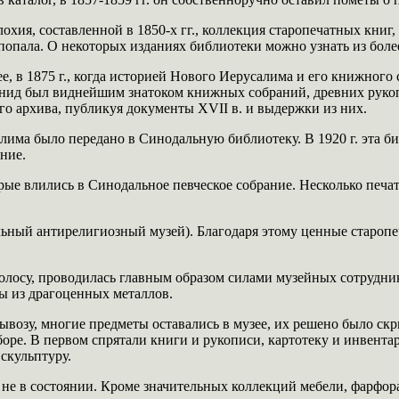
я, составленной в 1850-х гг., коллекция старопечатных книг, 
 попала. О некоторых изданиях библиотеки можно узнать из боле
 в 1875 г., когда историей Нового Иерусалима и его книжного 
ид был виднейшим знатоком книжных собраний, древних рукопи
о архива, публикуя документы XVII в. и выдержки из них.
алима было передано в Синодальную библиотеку. В 1920 г. эта б
ние.
рые влились в Синодальное певческое собрание. Несколько пе
ный антирелигиозный музей). Благодаря этому ценные старопеч
полосу, проводилась главным образом силами музейных сотрудни
ы из драгоценных металлов.
ывозу, многие предметы оставались в музее, их решено было ск
оре. В первом спрятали книги и рукописи, картотеку и инвента
 скульптуру.
не в состоянии. Кроме значительных коллекций мебели, фарфор