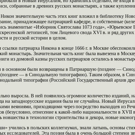
 прибыли в Новый Иерусалим, но хранились отдельно, не входя 
си, собранные в древних русских монастырях, а также купленн
х Никон значительную часть этих книг вложил в библиотеку Нов
рание, принадлежащее патриаршей кафедре, и собственные (кел
ись знаменитые «Изборник Святослава 1073 года», «Юрьевское Ев
кресенской летописей, том Лицевого свода XVI в. и ряд других
сти и русской истории в целом.
 ссылки патриарха Никона в конце 1666 г. в Москве обеспокои
ий монастырь. Значительная часть книг была вывезена в Москву
иги из домовой казны русских патриархов остались в монастыр
 в основном были возвращены в Патриаршую (позднее — Синод
 (позднее — в Синодальную типографию). Таким образом, в Син
инодальной типографии (Российский Государственный архив дре
ельно выросла. В ней появилось огромное количество изданий, н
да на западнорусские издания была не случайна. Новый Иеруса
скими веяниями, приходящими через посредство выходцев из Ре
ов (безусловно, отнесение к какой-либо национальности в XVII 
ь новшества в технологии строительства и декора, новые икон
 учились в польских коллегиумах, знали латынь, основы стих
ых исследователей. Эта поэзия была в очень большой степени з