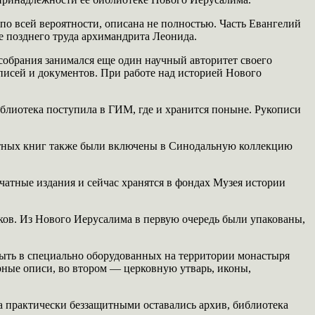
по всей вероятности, описана не полностью. Часть Евангелий
е позднего труда архимандрита Леонида.
собрания занимался еще один научный авторитет своего
сей и документов. При работе над историей Нового
иблиотека поступила в ГИМ, где и хранится поныне. Рукописи
чатных книг также были включены в Синодальную коллекцию
атные издания и сейчас хранятся в фондах Музея истории
ков. Из Нового Иерусалима в первую очередь были упакованы,
рыть в специально оборудованных на территории монастыря
рные описи, во втором — церковную утварь, иконы,
а практически беззащитными оставались архив, библиотека