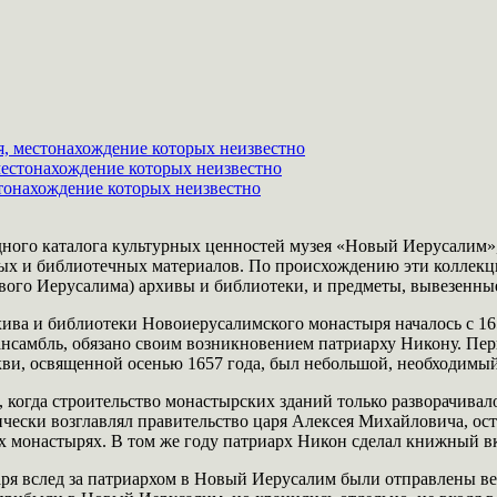
, местонахождение которых неизвестно
естонахождение которых неизвестно
тонахождение которых неизвестно
дного каталога культурных ценностей музея «Новый Иерусалим»
ых и библиотечных материалов. По происхождению эти коллекц
вого Иерусалима) архивы и библиотеки, и предметы, вывезенные
ва и библиотеки Новоиерусалимского монастыря началось с 165
нсамбль, обязано своим возникновением патриарху Никону. Пер
ви, освященной осенью 1657 года, был небольшой, необходимый
м, когда строительство монастырских зданий только разворачивал
ически возглавлял правительство царя Алексея Михайловича, ос
их монастырях. В том же году патриарх Никон сделал книжный 
аря вслед за патриархом в Новый Иерусалим были отправлены ве