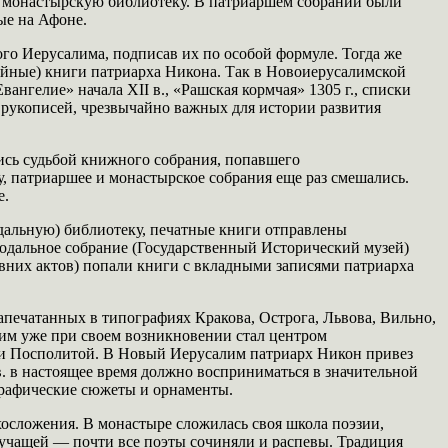
в монастырскую библиотеку. В патриаршем собрании были
ые на Афоне.
ого Иерусалима, подписав их по особой формуле. Тогда же
ейные) книги патриарха Никона. Так в Новоиерусалимской
ангелие» начала XII в., «Рашская кормчая» 1305 г., списки
 рукописей, чрезвычайно важных для истории развития
лись судьбой книжного собрания, попавшего
, патриаршее и монастырское собрания еще раз смешались.
е.
альную) библиотеку, печатные книги отправлены
одальное собрание (Государственный Исторический музей)
вних актов) попали книги с вкладными записями патриарха
апечатанных в типографиях Кракова, Острога, Львова, Вильно,
лим уже при своем возникновении стал центром
чи Посполитой. В Новый Иерусалим патриарх Никон привез
в. в настоящее время должно восприниматься в значительной
ографические сюжеты и орнаменты.
осложения. В монастыре сложилась своя школа поэзии,
вучащей — почти все поэты сочиняли и распевы. Традиция