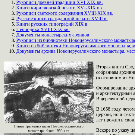
Рукописи древней традиции XVI-XIX вв.
Книги кирилловской печати XVI-XIX вв.
Рукописи светского содержания XVIII-XIX вв.
Русские книги гражданской печати XVIII в.
Книги русских типографий XIX в.
Периодика XVIII-XIX вв.
Документы монастырских архивов
Рукописи из библиотеки Новоиерусалимского монастыря
Книги из библиотеки Новоиерусалимского монастыря, м
Документы архива Новоиерусалимского монастыря, мес
Вторая книга Сво
собраниям архивн
(в основном из Но
Формирование архи
и архитектурный а
В деревянной церк
В 1658 году, лето
церкви, но и факт
лет прожил в сво
Руины Трапезных палат Новоиерусалимского
Вскоре по указу ц
монастыря. Фото 1950-х гг.