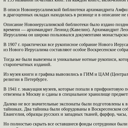
В описи Новоиерусалимской библиотеки архимандрита Амфилохи
в драгоценных окладах находилась в ризнице и в описание не
Описание Новоиерусалимской библиотеки было издано позднее,
времени — архимандрит Леонид (Кавелин). Архимандрит Леон
Иерусалима он широко пользовался документами монастырског
В 1907 г. практически все рукописное собрание Нового Иерус
из Нового Иерусалима составляют особое Воскресенское собра
Тогда же были вывезены и уникальные нотные рукописи, кото
старопечатных изданий.
Из музея книги и графика вывозились в ГИМ и ЦАМ (Централь
религии в Петербурге.
В 1941 г. эвакуация музеев, которые попали в прифронтовую 
отвезены в Москву и сданы в специальное хранилище предмет
Далеко не все значительные экспонаты были подготовлены к в
тайниках. Два тайника были оборудованы в Воскресенском соб
Евангелия, образцы русских и западных тканей, фарфор, часы,
Но полностью скрыть все оставшиеся фонды сотрудники были 