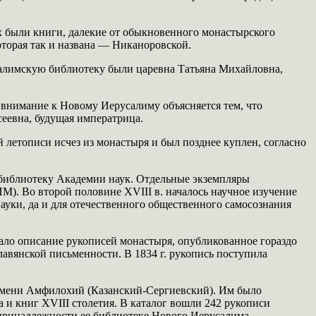
 были книги, далекие от обыкновенного монастырского
торая так и названа — Никаноровской.
салимскую библиотеку были царевна Татьяна Михайловна,
 внимание к Новому Иерусалиму объясняется тем, что
еевна, будущая императрица.
 летописи исчез из монастыря и был позднее куплен, согласно
в библиотеку Академии наук. Отдельные экземпляры
М). Во второй половине XVIII в. началось научное изучение
уки, да и для отечественного общественного самосознания
тало описание рукописей монастыря, опубликованное гораздо
авянской письменности. В 1834 г. рукопись поступила
ремени Амфилохий (Казанский-Сергиевский). Им было
 и книг XVIII столетия. В каталог вошли 242 рукописи
о принадлежности ее библиотеке Нового Иерусалима.