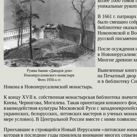
Более 1000 томов
уникальные рукопи
В 1661 г. патриар
было смешано соб
библиотеке оказал
Никоновской и Вос
русской письменно
После осуждения и
в Новоиерусалимск
Многие древние кн
Вывезенные книги
Руины башни «Давидов дом»
Новоиерусалимского монастыря.
на Печатный двор
Фото 1950-х гг.
и в библиотеку С
Никона в Новоиерусалимский монастырь.
К концу XVII в. собственная монастырская библиотека значит
Киева, Чернигова, Могилева. Такая ориентация книжного фон
взаимодействия культуры Московской Руси с западноевропей
украинских, белорусских, литовских мастеров и ученых монах
мере условно). В Центральной России вместе с ними появилис
Приехавшие в строящийся Новый Иерусалим «литовские юноши»
которая в последние годы привлекла внимание многих серьезн