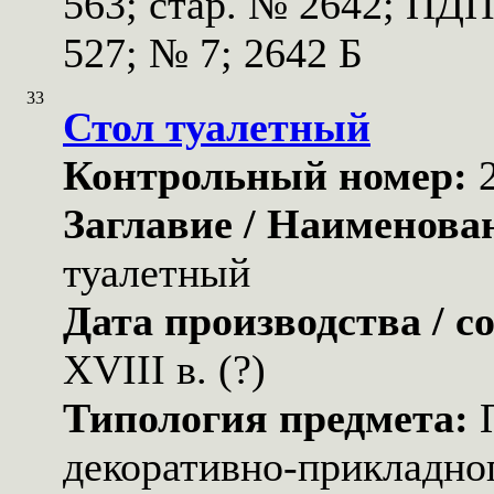
563; стар. № 2642; ПД
527; № 7; 2642 Б
33
Стол туалетный
Контрольный номер:
Заглавие / Наименова
туалетный
Дата производства / с
XVIII в. (?)
Типология предмета:
декоративно-прикладног