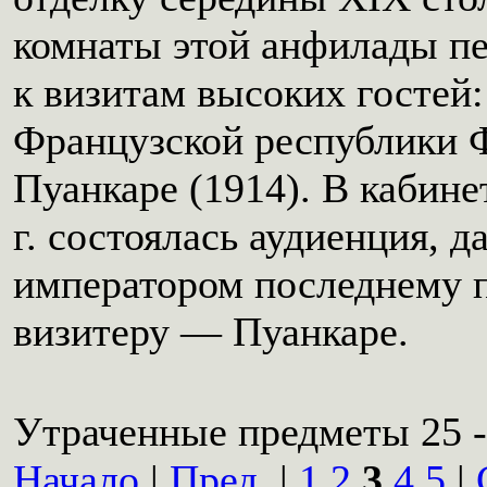
комнаты этой анфилады п
к визитам высоких гостей:
Французской республики Ф
Пуанкаре (1914). В кабине
г. состоялась аудиенция, 
императором последнему 
визитеру — Пуанкаре.
Утраченные предметы 25 -
Начало
|
Пред.
|
1
2
3
4
5
|