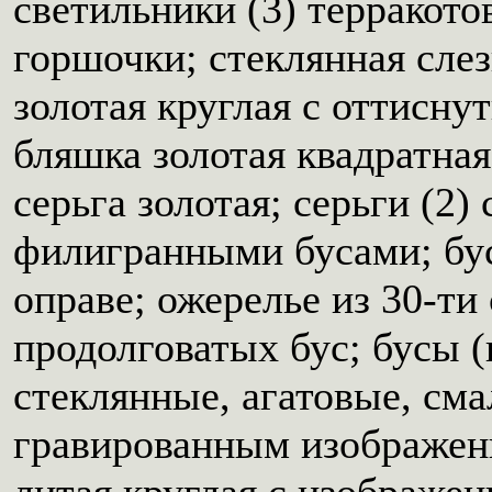
светильники (3) терракото
горшочки; стеклянная сле
золотая круглая с оттисн
бляшка золотая квадратна
серьга золотая; серьги (2)
филигранными бусами; бус
оправе; ожерелье из 30-ти
продолговатых бус; бусы 
стеклянные, агатовые, сма
гравированным изображен
литая круглая с изображен