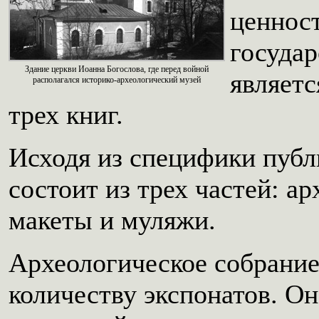
ценнос
государ
Здание церкви Иоанна Богослова, где перед войной
являет
располагался историко-археологический музей
трех книг.
Исходя из специфики публ
состоит из трех частей: а
макеты и муляжи.
Археологическое собрани
количеству экспонатов. О