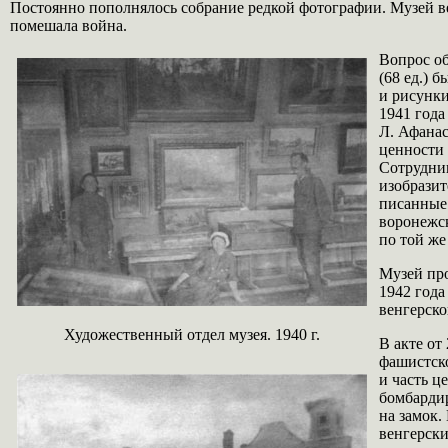
Постоянно пополнялось собрание редкой фотографии. Музей в
помешала война.
Вопрос об
(68 ед.) 
и рисунки
1941 года
Л. Афанас
ценности 
Сотрудник
изобразит
писанные 
воронежск
по той же
Музей пр
1942 года
венгерско
Художественный отдел музея. 1940 г.
В акте от
фашистск
и часть ц
бомбардир
на замок.
венгерски