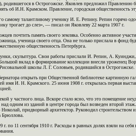
), родившегося в Острогожске. Яковлев предложил Правлению 
мять об И.Н. Крамском. Правление, городская общественность э
го самому талантливому ученику И. Е. Репину. Репин горячо од
у трогает до слез», — писал он Яковлеву 22 марта 1907 г.
жцев почтить память своего земляка. Особенно активное участи
ница, ученица своего отца. Она не только прислала в фонд бу
дожественную общественность Петербурга.
сунки, скульптура. Свои работы прислали И. Репин, А. Куинджи
 Большой вклад в формирование коллекции внесли уроженец Во
Рисовальной школы Л. Г. Соловьев, родившийся в Острогожске.
убернатора открыть при Общественной библиотеке картинную гал
ей имя И. Н. Крамского. 25 июня 1908 г. открылась первая выст
ицией.
кой у частного лица. Вскоре стало ясно, что это помещение неу
над одним из зданий в центре города был возведен второй этаж
о Николай, придворный архитектор. Руководил строительством
 Брюллова.
. по 11 сентября 1910 г. Расходы в равных долях взяли на себя
вания.