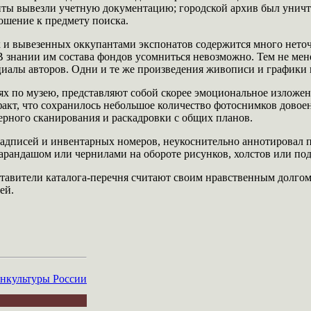
нты вывезли учетную документацию; городской архив был унич
ошение к предмету поиска.
 и вывезенных оккупантами экспонатов содержится много неточ
. В знании им состава фондов усомниться невозможно. Тем не ме
ициалы авторов. Одни и те же произведения живописи и графики 
ях по музею, представляют собой скорее эмоциональное изложе
 факт, что сохранилось небольшое количество фотоснимков дово
рного сканирования и раскадровки с общих планов.
х надписей и инвентарных номеров, неукоснительно аннотировал 
арандашом или чернилами на обороте рисунков, холстов или по
тавители каталога-перечня считают своим нравственным долгом
ей.
культуры России