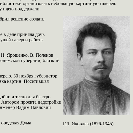
библиотеки организовать небольшую картинную галерею
ту идею поддержали.
обрил решение создать
е в деле приняла дочь
дущей галереи работы
, Н. Ярошенко, В. Поленов
ронежской губернии, близкий
ерею. 30 ноября губернатор
авка картин. Посетившая
добно и тесно для быстро
. Автором проекта надстройки
 инженер Вадим Павлович
 городская Дума
Г.Л. Яковлев (1876-1945)