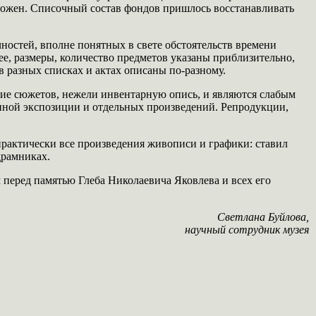
тожен. Списочный состав фондов пришлось восстанавливать
ностей, вполне понятных в свете обстоятельств времени
нее, размеры, количество предметов указаны приблизительно,
в разных списках и актах описаны по-разному.
ние сюжетов, нежели инвентарную опись, и являются слабым
енной экспозиции и отдельных произведений. Репродукции,
практически все произведения живописи и графики: ставил
драмниках.
 перед памятью Глеба Николаевича Яковлева и всех его
Светлана
Буйлова,
научный сотрудник музея