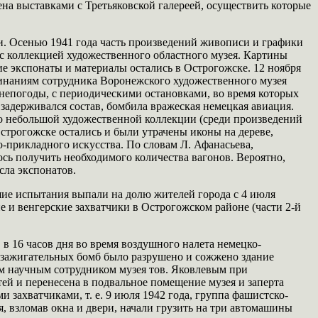
а выставками с Третьяковской галереей, осуществить которые
и. Осенью 1941 года часть произведений живописи и графики
 с коллекцией художественного областного музея. Картины
ие экспонаты и материалы остались в Острогожске. 12 ноября
минаниям сотрудника Воронежского художественного музея
 непогоды, с периодическими остановками, во время которых
 задерживался состав, бомбила вражеская немецкая авиация.
но небольшой художественной коллекции (среди произведений
Острогожске остались и были утрачены иконы на дереве,
-прикладного искусства. По словам Л. Афанасьева,
ось получить необходимого количества вагонов. Вероятно,
сла экспонатов.
ие испытания выпали на долю жителей города с 4 июля
ие и венгерские захватчики в Острогожском районе (части 2-й
г. в 16 часов дня во время воздушного налета немецко-
 зажигательных бомб было разрушено и сожжено здание
им научным сотрудником музея тов. Яковлевым при
ей и перенесена в подвальное помещение музея и заперта
 захватчиками, т. е. 9 июля 1942 года, группа фашистско-
, взломав окна и двери, начали грузить на три автомашины