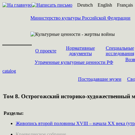
Deutsch
English
Français
Министерство культуры Российской Федерации
Нормативные
Специальные
О проекте
документы
исследования
Возв
Утраченные культурные ценности РФ
catalog
Пострадавшие музеи
Cво
Том 8. Острогожский историко-художественный 
Разделы:
Живопись второй половины XVIII – начала ХХ века (утра
Краеведческое собрание