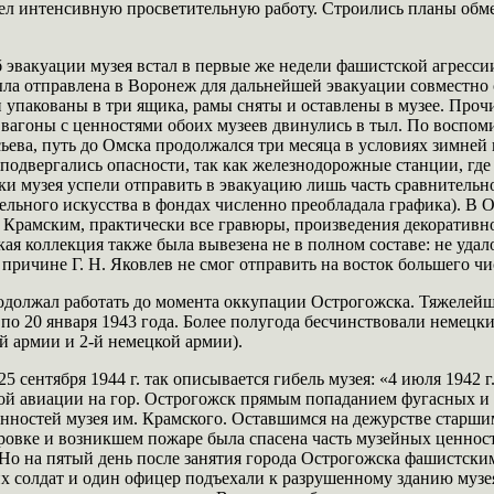
ел интенсивную просветительную работу. Строились планы обмен
 эвакуации музея встал в первые же недели фашистской агресси
была отправлена в Воронеж для дальнейшей эвакуации совместно
 упакованы в три ящика, рамы сняты и оставлены в музее. Проч
 вагоны с ценностями обоих музеев двинулись в тыл. По воспо
ьева, путь до Омска продолжался три месяца в условиях зимней
подвергались опасности, так как железнодорожные станции, где
и музея успели отправить в эвакуацию лишь часть сравнитель
ельного искусства в фондах численно преобладала графика). В 
Крамским, практически все гравюры, произведения декоративно
ая коллекция также была вывезена не в полном составе: не удал
 причине Г. Н. Яковлев не смог отправить на восток большего чи
одолжал работать до момента оккупации Острогожска. Тяжелейш
 по 20 января 1943 года. Более полугода бесчинствовали немецк
й армии и 2-й немецкой армии).
 25 сентября 1944 г. так описывается гибель музея: «4 июля 1942 
ой авиации на гор. Острогожск прямым попаданием фугасных и
енностей музея им. Крамского. Оставшимся на дежурстве старш
овке и возникшем пожаре была спасена часть музейных ценност
 Но на пятый день после занятия города Острогожска фашистскими
х солдат и один офицер подъехали к разрушенному зданию музея