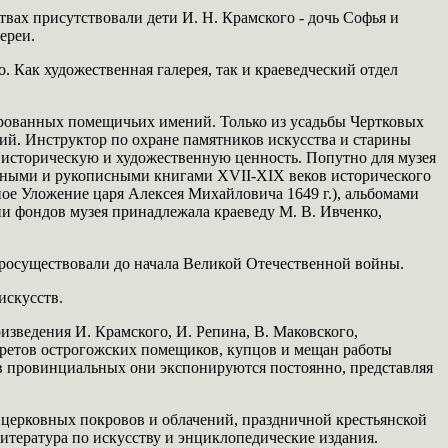
твах присутствовали дети И. Н. Крамского - дочь Софья и
ереи.
о. Как художественная галерея, так и краеведческий отдел
ированных помещичьих имений. Только из усадьбы Чертковых
ий. Инструктор по охране памятников искусства и старины
х историческую и художественную ценность. Попутно для музея
атными и рукописными книгами XVII-XIX веков исторического
ное Уложение царя Алексея Михайловича 1649 г.), альбомами
и фондов музея принадлежала краеведу М. В. Ивченко,
росуществовали до начала Великой Отечественной войны.
искусств.
изведения И. Крамского, И. Репина, В. Маковского,
третов острогожских помещиков, купцов и мещан работы
 в провинциальных они экспонируются постоянно, представляя
 церковных покровов и облачений, праздничной крестьянской
итература по искусству и энциклопедические издания.