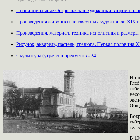
Провинциальные Острогожские художники второй полови
Произведения живописи неизвестных художников ХIХ век
Произведения, материал, техника исполнения и размеры 
Рисунок, акварель, пастель, гравюра. Первая половина XI
Скульптура (утрачено предметов - 24)
Иниц
Глеб
соби
небо
эксп
Обще
Вокр
губе
теле
В 19