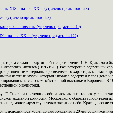
ны XIX – начала ХХ в. (утрачено предметов - 28)
а (утрачено предметов - 98)
которых неизвестны (утрачено предметов - 10)
X – начало ХХ в. (утрачено предметов - 122)
иатором создания картинной галереи имени И. Н. Крамского 
 Николаевич Яковлев (1876-1945). Разносторонне одаренный чел
рал различные материалы краеведческого характера, мечтая о 
льшой частный музей, который Яковлев содержал у себя дома и 
онировались на сельскохозяйственной выставке в Воронеже. В 1
ственной библиотеки.
уг Г. Яковлева постоянно собиралась самая интеллектуальная ч
рнской архивной комиссии, Московского общества любителей ас
скопа, демонстрируя слушателям звездное небо. Краеведческие ст
07 г. исполнилось 70 лет со дня рождения и 20 лет со дня конч