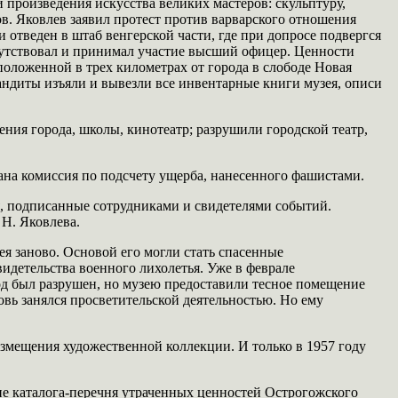
 произведения искусства великих мастеров: скульптуру,
ов. Яковлев заявил протест против варварского отношения
 отведен в штаб венгерской части, где при допросе подвергся
сутствовал и принимал участие высший офицер. Ценности
положенной в трех километрах от города в слободе Новая
андиты изъяли и вывезли все инвентарные книги музея, описи
ния города, школы, кинотеатр; разрушили городской театр,
ана комиссия по подсчету ущерба, нанесенного фашистами.
ия, подписанные сотрудниками и свидетелями событий.
 Н. Яковлева.
я заново. Основой его могли стать спасенные
идетельства военного лихолетья. Уже в феврале
род был разрушен, но музею предоставили тесное помещение
вь занялся просветительской деятельностью. Но ему
азмещения художественной коллекции. И только в 1957 году
ие каталога-перечня утраченных ценностей Острогожского