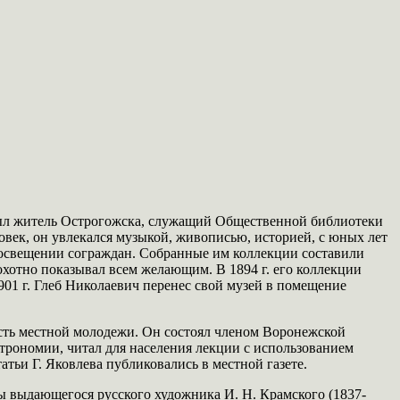
был житель Острогожска, служащий Общественной библиотеки
овек, он увлекался музыкой, живописью, историей, с юных лет
просвещении сограждан. Собранные им коллекции составили
охотно показывал всем желающим. В 1894 г. его коллекции
901 г. Глеб Николаевич перенес свой музей в помещение
асть местной молодежи. Он состоял членом Воронежской
трономии, читал для населения лекции с использованием
атьи Г. Яковлева публиковались в местной газете.
ины выдающегося русского художника И. Н. Крамского (1837-