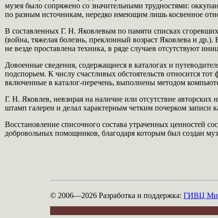
музея было сопряжено со значительными трудностями: оккупа
по разным источникам, нередко имеющим лишь косвенное отн
В составленных Г. Н. Яковлевым по памяти списках сгоревших
(война, тяжелая болезнь, преклонный возраст Яковлева и др.)
не везде проставлена техника, в ряде случаев отсутствуют ин
Довоенные сведения, содержащиеся в каталогах и путеводител
подспорьем. К числу счастливых обстоятельств относится тот
включенные в каталог-перечень, выполнены методом компьюте
Г. Н. Яковлев, невзирая на наличие или отсутствие авторски
штамп галереи и делал характерным четким почерком записи к
Восстановление списочного состава утраченных ценностей сос
добровольных помощников, благодаря которым был создан муз
© 2006—2026
Разработка и поддержка:
ГИВЦ Мин