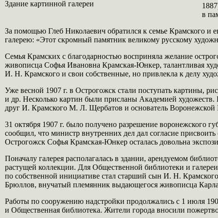
Здание картинной галереи
1887
в па
За помощью Глеб Николаевич обратился к семье Крамского и е
галерею: «Этот скромный памятник великому русскому художник
Семья Крамских с благодарностью восприняла желание острого
живописца Софья Ивановна Крамская-Юнкер, талантливая худож
И. Н. Крамского и свои собственные, но привлекла к делу ху
Уже весной 1907 г. в Острогожск стали поступать картины, ри
и др. Несколько картин были присланы Академией художеств.
друг И. Крамского М. Л. Щербатов и основатель Воронежской 
31 октября 1907 г. было получено разрешение воронежского г
сообщил, что министр внутренних дел дал согласие присвоить 
Острогожск Софья Крамская-Юнкер осталась довольна экспоз
Поначалу галерея располагалась в здании, арендуемом библиоте
растущей коллекции. Для Общественной библиотеки и галереи 
по собственной инициативе стал старший сын И. Н. Крамског
Брюллов, внучатый племянник выдающегося живописца Карла
Работы по сооружению надстройки продолжались с 1 июля 1909 г
и Общественная библиотека. Жители города вносили пожертво