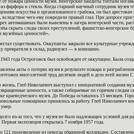
 от пожара ценности музея. Венгерские бандиты топтали ногами
из фарфора и стекла. Когда старший научный сотрудник музея т
дениям искусства и организованного грабежа, он был арестован и
 вследствие чего ему повредили правый глаз. При допросе при
трех автомашинах были вывезены в лагерь венгерской части, рас
обы скрыть следы своих преступлений, фашистско-венгерские б
и музейных ценностей».
естал существовать. Оккупанты закрыли все культурные учрежде
у превратили в склад, радиоузел — в конюшню.
 1943 года Острогожск был освобожден от оккупации. Была созд
авлены акты о потерях музея в результате пожара и разграблен
ичтожен многолетний труд десятков людей и дело всей жизни Г.
 жизнь, Глеб Николаевич выступил с инициативой создания музе
вращенные ценности, а также собираемые по горячим следам св
ке краеведческого музея. До Победы оставалось 15 месяцев. Го
ровольные помощники принялись за работу. Глеб Николаевич вно
 умер.
лго из-за того, что у музея не было надлежащих условий для р
 Первая экспозиция открылась 7 ноября 1957 года.
го 121 произведение из некогда обширной коллекции. Составлен