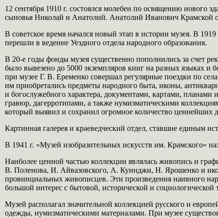
12 сентября 1910 г. состоялся молебен по освящению нового з
сыновья Николай и Анатолий. Анатолий Иванович Крамской от
В советское время начался новый этап в истории музея. В 1919 
перешли в ведение Уездного отдела народного образования.
В 20-е годы фонды музея существенно пополнились за счет р
было вывезено до 5000 экземпляров книг на разных языках и 
при музее Г. В. Еременко совершал регулярные поездки по се
им приобретались предметы народного быта, иконы, антиквар
и богослужебного характера, документами, картами, планами 
гравюр, дагерротипами, а также нумизматическими коллекциям
который выявил и сохранил огромное количество ценнейших 
Картинная галерея и краеведческий отдел, ставшие единым и
В 1941 г. «Музей изобразительных искусств им. Крамского» на
Наиболее ценной частью коллекции являлась живопись и графи
В. Поленова, И. Айвазовского, А. Куинджи, Н. Ярошенко и и
провинциальных живописцев. Эти произведения наивного народ
большой интерес с бытовой, исторической и социологической 
Музей располагал значительной коллекцией русского и европ
одежды, нумизматическими материалами. При музее существова