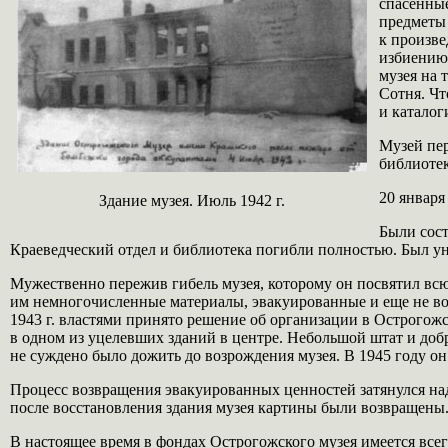
спасенные
предметы 
к произве
избиению,
музея на 
Сотня. Чт
и каталог
Музей пер
библиотек
20 января
Здание музея. Июль 1942 г.
Были сост
Краеведческий отдел и библиотека погибли полностью. Был ун
Мужественно пережив гибель музея, которому он посвятил всю
им немногочисленные материалы, эвакуированные и еще не воз
1943 г. властями принято решение об организации в Острогожс
в одном из уцелевших зданий в центре. Небольшой штат и доб
не суждено было дожить до возрождения музея. В 1945 году он
Процесс возвращения эвакуированных ценностей затянулся надо
после восстановления здания музея картины были возвращены.
В настоящее время в фондах Острогожского музея имеется все