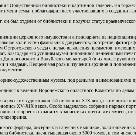
дания Общественной библиотеки и картинной галереи. На торжес
 имени семьи поблагодарил всех участвовавших в создании гал
г. он был отделен от библиотеки и получил статус краеведческог
еквизиции церковного имущества и антиквариата из национализ
большое количество фамильных документов, портретов, фотограф
лам Острогожского уезда с целью выявления предметов, имеющи
иат. Благодаря его усилиям музей пополнился ценнейшими печ
из Дивногорского и Валуйского монастырей (в их числе рукопис
и и кладами. Неоценимая роль в изучении архивов и пополнени
документов.
сторико-художественным музеем, под разными наименованиями п
ходился в ведении Воронежского областного Комитета по делам 
ка русских художников 2-й половины XIX века, в том числе про
конопись XV-XIX веков. Особо выделялось собрание парных пор
ного творчества хранятся в запасниках почти всех музеев, но
точки зрения.
ейского фарфора, бисерных и гарусных вышивок, золотошвейных
ла библиотека, насчитывавшая около 5000 томов, в том числе л