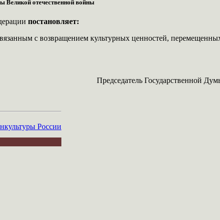
ды Великой отечественной войны
едерации
постановляет:
связанным с возвращением культурных ценностей, перемещенных
Председатель Государственной Дум
культуры России