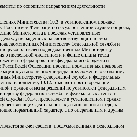
таменты по основным направлениям деятельности
елениях Министерства; 10.3. в установленном порядке
вом Российской Федерации о государственной службе вопросы,
исание Министерства в пределах установленных
ределах, утвержденных на соответствующий период
и подведомственных Министерству федеральной службы и
лению руководителей подведомственных Министерству
ия о предельной численности и фонде оплаты труда
дложения по формированию федерального бюджета и
во Российской Федерации проекты нормативных правовых
дерации в установленном порядке предложения о создании,
енных Министерству федеральной службы и федеральных
ет их исполнение; 10.12. отменяет противоречащие
 иной порядок отмены решений не установлен федеральным
истерству федеральной службы и федеральных агентств
й службы; 10.14. представляет в установленном порядке
существляющих деятельность в установленной сфере, к
еющие нормативный характер, а по оперативным и другим
вляется за счет средств, предусмотренных в федеральном