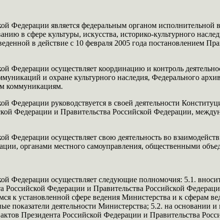
кой Федерации является федеральным органом исполнительной 
нию в сфере культуры, искусства, историко-культурного насле
веденной в действие с 10 февраля 2005 года постановлением Пра
ой Федерации осуществляет координацию и контроль деятельно
ммуникаций и охране культурного наследия, Федерального архивн
ым коммуникациям.
кой Федерации руководствуется в своей деятельности Констит
йской Федерации и Правительства Российской Федерации, между
ой Федерации осуществляет свою деятельность во взаимодейст
рации, органами местного самоуправления, общественными объ
ой Федерации осуществляет следующие полномочия: 5.1. вноси
а Российской Федерации и Правительства Российской Федерации
мся к установленной сфере ведения Министерства и к сферам в
зные показатели деятельности Министерства; 5.2. на основании
 актов Президента Российской Федерации и Правительства Рос