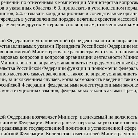
 решений по отнесенным к компетенции Министерства вопросам;
в в указанных областях; 6.3. привлекать в установленном поряд
стов; 6.4. создавать координационные и совещательные органы 
 учреждать в установленном порядке печатные средства массов
 размещения других материалов по вопросам, отнесенным к ко
ой Федерации в установленной сфере деятельности не вправе ос
 устанавливаемых указами Президента Российской Федерации ил
ия полномочий Министерства не распространяются на полномоч
адровых вопросов и вопросов организации деятельности Минис
и Министерство не вправе устанавливать не предусмотренные 
ельства Российской Федерации функции и полномочия федеральн
нов местного самоуправления, а также не вправе устанавливать
ий, за исключением случаев, когда возможность введения таки
оссийской Федерации, федеральными конституционными законам
 конституционных законов, федеральных законов актами Презид
кой Федерации возглавляет Министр, назначаемый на должност
ссийской Федерации. Министр несет персональную ответственно
еализацию государственной политики в установленной сфере д
ссийской Федерации. Количество заместителей Министра устана