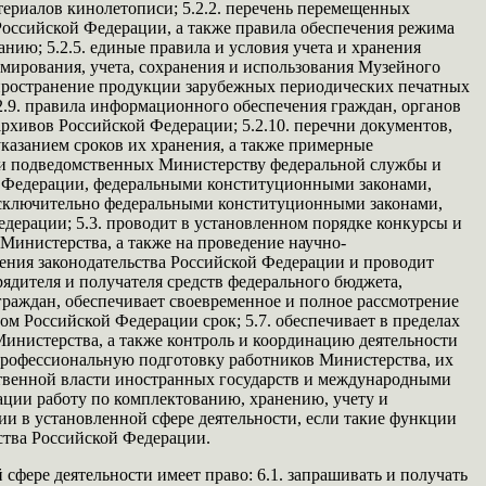
ериалов кинолетописи; 5.2.2. перечень перемещенных
Российской Федерации, а также правила обеспечения режима
нию; 5.2.5. единые правила и условия учета и хранения
мирования, учета, сохранения и использования Музейного
аспространение продукции зарубежных периодических печатных
.2.9. правила информационного обеспечения граждан, органов
рхивов Российской Федерации; 5.2.10. перечни документов,
казанием сроков их хранения, а также примерные
а и подведомственных Министерству федеральной службы и
ой Федерации, федеральными конституционными законами,
исключительно федеральными конституционными законами,
ерации; 5.3. проводит в установленном порядке конкурсы и
 Министерства, а также на проведение научно-
нения законодательства Российской Федерации и проводит
рядителя и получателя средств федерального бюджета,
раждан, обеспечивает своевременное и полное рассмотрение
м Российской Федерации срок; 5.7. обеспечивает в пределах
инистерства, а также контроль и координацию деятельности
 профессиональную подготовку работников Министерства, их
ственной власти иностранных государств и международными
рации работу по комплектованию, хранению, учету и
ии в установленной сфере деятельности, если такие функции
тва Российской Федерации.
фере деятельности имеет право: 6.1. запрашивать и получать