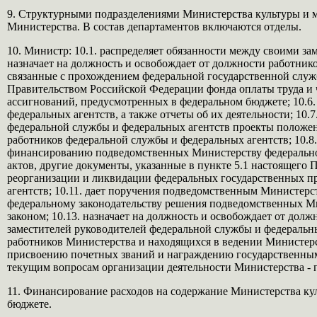
9. Структурными подразделениями Министерства культуры и 
Министерства. В состав департаментов включаются отделы.
10. Министр: 10.1. распределяет обязанности между своими за
назначает на должность и освобождает от должности работнико
связанные с прохождением федеральной государственной служб
Правительством Российской Федерации фонда оплаты труда и ч
ассигнований, предусмотренных в федеральном бюджете; 10.6
федеральных агентств, а также отчеты об их деятельности; 1
федеральной службы и федеральных агентств проекты положен
работников федеральной службы и федеральных агентств; 10.
финансированию подведомственных Министерству федеральной
актов, другие документы, указанные в пункте 5.1 настоящего 
реорганизации и ликвидации федеральных государственных п
агентств; 10.11. дает поручения подведомственным Министерс
федеральному законодательству решения подведомственных Ми
законом; 10.13. назначает на должность и освобождает от до
заместителей руководителей федеральной службы и федеральны
работников Министерства и находящихся в ведении Министерс
присвоению почетных званий и награждению государственными
текущим вопросам организации деятельности Министерства - 
11. Финансирование расходов на содержание Министерства ку
бюджете.