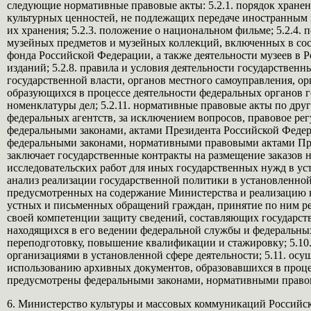
следующие нормативные правовые акты: 5.2.1. порядок хране
культурных ценностей, не подлежащих передаче иностранным 
их хранения; 5.2.3. положение о национальном фильме; 5.2.4.
музейных предметов и музейных коллекций, включенных в сос
фонда Российской Федерации, а также деятельности музеев в 
изданий; 5.2.8. правила и условия деятельности государстве
государственной власти, органов местного самоуправления, о
образующихся в процессе деятельности федеральных органов г
номенклатуры дел; 5.2.11. нормативные правовые акты по др
федеральных агентств, за исключением вопросов, правовое р
федеральными законами, актами Президента Российской Феде
федеральными законами, нормативными правовыми актами През
заключает государственные контракты на размещение заказов н
исследовательских работ для иных государственных нужд в ус
анализ реализации государственной политики в установленной 
предусмотренных на содержание Министерства и реализацию в
устных и письменных обращений граждан, принятие по ним реш
своей компетенции защиту сведений, составляющих государст
находящихся в его ведении федеральной службы и федеральных
переподготовку, повышение квалификации и стажировку; 5.10
организациями в установленной сфере деятельности; 5.11. осу
использованию архивных документов, образовавшихся в процес
предусмотрены федеральными законами, нормативными право
6. Министерство культуры и массовых коммуникаций Российско