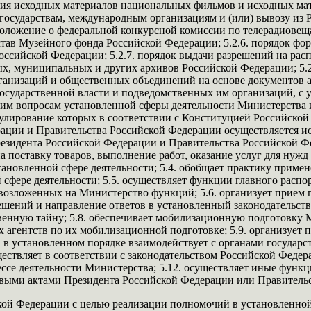
ния исходных материалов национальных фильмов и исходных мат
государствам, международным организациям и (или) вывозу из 
 положение о федеральной конкурсной комиссии по телерадиовеща
тав Музейного фонда Российской Федерации; 5.2.6. порядок фор
Российской Федерации; 5.2.7. порядок выдачи разрешений на р
нных, муниципальных и других архивов Российской Федерации; 5
рганизаций и общественных объединений на основе документов а
осударственной власти и подведомственных им организаций, с у
угим вопросам установленной сферы деятельности Министерств
егулирование которых в соответствии с Конституцией Российск
рации и Правительства Российской Федерации осуществляется 
идента Российской Федерации и Правительства Российской Фед
а поставку товаров, выполнение работ, оказание услуг для нужд
тановленной сфере деятельности; 5.4. обобщает практику приме
сфере деятельности; 5.5. осуществляет функции главного распо
озложенных на Министерство функций; 5.6. организует прием г
ений и направление ответов в установленный законодательство
венную тайну; 5.8. обеспечивает мобилизационную подготовку М
 агентств по их мобилизационной подготовке; 5.9. организует
. в установленном порядке взаимодействует с органами государ
ществляет в соответствии с законодательством Российской Феде
се деятельности Министерства; 5.12. осуществляет иные функц
выми актами Президента Российской Федерации или Правительс
й Федерации с целью реализации полномочий в установленной с