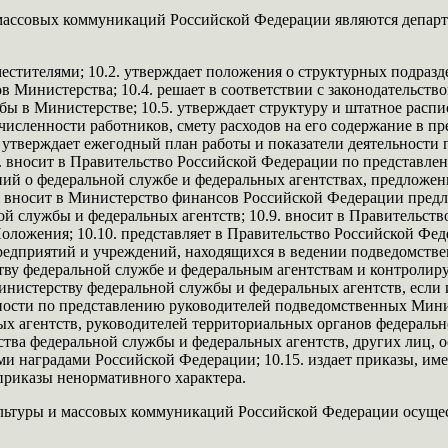
массовых коммуникаций Российской Федерации являются депар
местителями; 10.2. утверждает положения о структурных подразд
в Министерства; 10.4. решает в соответствии с законодательст
ы в Министерстве; 10.5. утверждает структуру и штатное расп
исленности работников, смету расходов на его содержание в п
. утверждает ежегодный план работы и показатели деятельност
0.7. вносит в Правительство Российской Федерации по представ
ий о федеральной службе и федеральных агентствах, предложен
8. вносит в Министерство финансов Российской Федерации пре
 службы и федеральных агентств; 10.9. вносит в Правительст
Положения; 10.10. представляет в Правительство Российской Фе
редприятий и учреждений, находящихся в ведении подведомств
тву федеральной службе и федеральным агентствам и контролиру
нистерству федеральной службы и федеральных агентств, если
лжности по представлению руководителей подведомственных Мин
х агентств, руководителей территориальных органов федерально
тва федеральной службы и федеральных агентств, других лиц, о
 наградами Российской Федерации; 10.15. издает приказы, им
приказы ненормативного характера.
льтуры и массовых коммуникаций Российской Федерации осущест