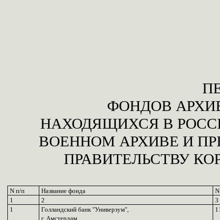
П
ФОНДОВ АРХИ
НАХОДЯЩИХСЯ В РОС
ВОЕННОМ АРХИВЕ И ПР
ПРАВИТЕЛЬСТВУ КО
N п/п
Название фонда
N
1
2
3
1
Голландский банк "Универзум",
1
г. Амстердам