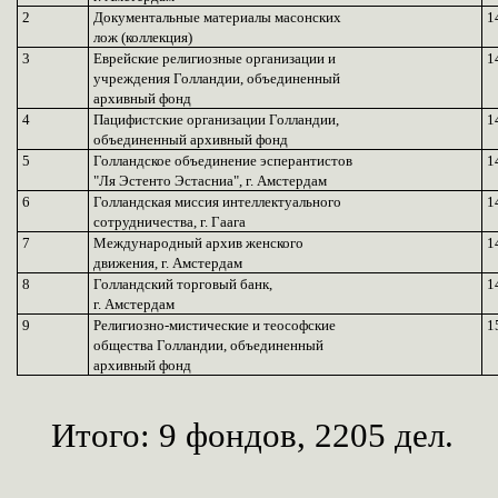
2
Документальные материалы масонских
1
лож (коллекция)
3
Еврейские религиозные организации и
1
учреждения Голландии, объединенный
архивный фонд
4
Пацифистские организации Голландии,
1
объединенный архивный фонд
5
Голландское объединение эсперантистов
1
"Ля Эстенто Эстасниа", г. Амстердам
6
Голландская миссия интеллектуального
1
сотрудничества, г. Гаага
7
Международный архив женского
1
движения, г. Амстердам
8
Голландский торговый банк,
1
г. Амстердам
9
Религиозно-мистические и теософские
1
общества Голландии, объединенный
архивный фонд
Итого: 9 фондов, 2205 дел.