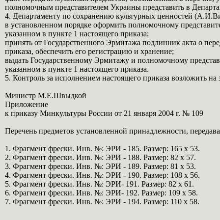
полномочным представителем Украины представить в Департа
4. Департаменту по сохранению культурных ценностей (А.И.Ви
в установленном порядке оформить полномочному представите
указанном в пункте 1 настоящего приказа;
принять от Государственного Эрмитажа подлинник акта о пер
приказа, обеспечить его регистрацию и хранение;
выдать Государственному Эрмитажу и полномочному представи
указанном в пункте 1 настоящего приказа.
5. Контроль за исполнением настоящего приказа возложить н
Министр М.Е.Швыдкой
Приложение
к приказу Минкультуры России от 21 января 2004 г. № 109
Перечень предметов установленной принадлежности, передав
1. Фрагмент фрески. Инв. №: ЭРИ - 185. Размер: 165 х 53.
2. Фрагмент фрески. Инв. №: ЭРИ - 188. Размер: 82 х 57.
3. Фрагмент фрески. Инв. №: ЭРИ - 189. Размер: 81 х 53.
4. Фрагмент фрески. Инв. №: ЭРИ - 190. Размер: 108 х 56.
5. Фрагмент фрески. Инв. №: ЭРИ- 191. Размер: 82 х 61.
6. Фрагмент фрески. Инв. №: ЭРИ- 192. Размер: 109 х 58.
7. Фрагмент фрески. Инв. №: ЭРИ - 194. Размер: 110 х 58.