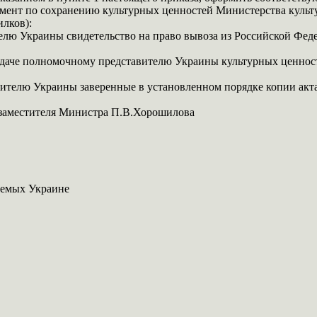
мент по сохранению культурных ценностей Министерства культ
лков):
лю Украины свидетельство на право вывоза из Российской Феде
едаче полномочному представителю Украины культурных ценносте
телю Украины заверенные в установленном порядке копии акта 
а заместителя Министра П.В.Хорошилова
аемых Украине