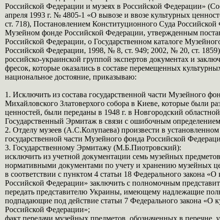
Российской Федерации и музеях в Российской Федерации» (Собр
апреля 1993 г. № 4805-1 «О вывозе и ввозе культурных ценно
ст. 718), Постановлением Конституционного Суда Российской Ф
Музейном фонде Российской Федерации, утвержденным постан
Российской Федерации, о Государственном каталоге Музейног
Российской Федерации, 1998, № 8, ст. 949; 2002, № 20, ст. 
российско-украинской группой экспертов документах и заключ
фресок, которые оказались в составе перемещенных культурн
национальное достояние, приказываю:
1. Исключить из состава государственной части Музейного фо
Михайловского Златоверхого собора в Киеве, которые были ра
ценностей, были переданы в 1948 г. в Новгородский областной
Государственный Эрмитаж в связи с ошибочным определением
2. Отделу музеев (А.С.Колупаева) произвести в установленном
государственной части Музейного фонда Российской Федераци
3. Государственному Эрмитажу (М.Б.Пиотровский):
исключить из учетной документации семь музейных предметов,
нормативными документами по учету и хранению музейных ц
в соответствии с пунктом 4 статьи 18 Федерального закона «
Российской Федерации» заключить с полномочным представит
передать представителю Украины, имеющему надлежащие полном
подпадающие под действие статьи 7 Федерального закона «О 
Российской Федерации»;
факт передачи музейных предметов, обозначенных в перечне, 