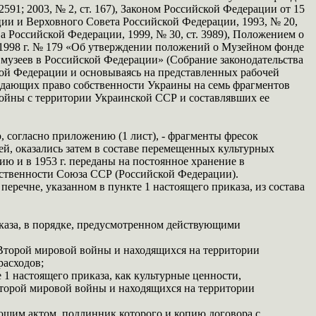
91; 2003, № 2, ст. 167), Законом Российской Федерации от 15
ции и Верховного Совета Российской Федерации, 1993, № 20,
а Российской Федерации, 1999, № 30, ст. 3989), Положением о
1998 г. № 179 «Об утверждении положений о Музейном фонде
музеев в Российской Федерации» (Собрание законодательства
ской Федерации и основываясь на представленных рабочей
рждающих право собственности Украины на семь фрагментов
войны с территории Украинской ССР и составлявших ее
 согласно приложению (1 лист), - фрагменты фресок
й, оказались затем в составе перемещенных культурных
ю и в 1953 г. переданы на постоянное хранение в
ственности Союза ССР (Российской Федерации).
еречне, указанном в пункте 1 настоящего приказа, из состава
иказа, в порядке, предусмотренном действующими
е Второй мировой войны и находящихся на территории
асходов;
1 настоящего приказа, как культурные ценности,
Второй мировой войны и находящихся на территории
ующим актом, подлинник которого и копию договора с