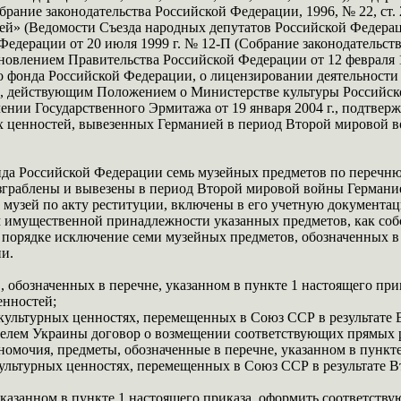
ание законодательства Российской Федерации, 1996, № 22, ст. 25
стей» (Ведомости Съезда народных депутатов Российской Федера
едерации от 20 июля 1999 г. № 12-П (Собрание законодательств
овлением Правительства Российской Федерации от 12 февраля 
о фонда Российской Федерации, о лицензировании деятельности 
1859), действующим Положением о Министерстве культуры Россий
ении Государственного Эрмитажа от 19 января 2004 г., подтве
ых ценностей, вывезенных Германией в период Второй мировой 
нда Российской Федерации семь музейных предметов по перечню,
зграблены и вывезены в период Второй мировой войны Германие
 музей по акту реституции, включены в его учетную документаци
 имущественной принадлежности указанных предметов, как соб
 порядке исключение семи музейных предметов, обозначенных в п
и.
 обозначенных в перечне, указанном в пункте 1 настоящего пр
енностей;
О культурных ценностях, перемещенных в Союз ССР в результат
елем Украины договор о возмещении соответствующих прямых р
очия, предметы, обозначенные в перечне, указанном в пункте 
культурных ценностях, перемещенных в Союз ССР в результате 
указанном в пункте 1 настоящего приказа, оформить соответств