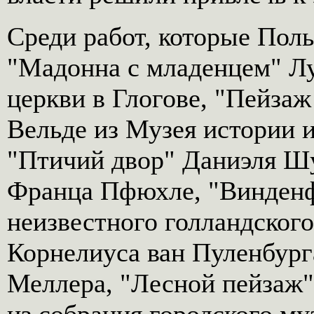
Среди работ, которые Поль
"Мадонна с младенцем" Лу
церкви в Глогове, "Пейзаж
Вельде из Музея истории и
"Птичий двор" Даниэля Ш
Франца Пфюхле, "Винденф
неизвестного голландского
Корнелиуса ван Пуленбург
Меллера, "Лесной пейзаж"